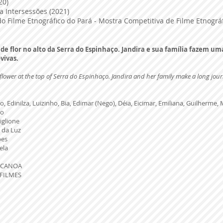
20)
a Intersessões (2021)
al do Filme Etnográfico do Pará - Mostra Competitiva de Filme Etnogr
 de flor no alto da Serra do Espinhaço. Jandira e sua família fazem u
-vivas.
he flower at the top of Serra do Espinhaço. Jandira and her family make a long jou
o, Edinilza, Luizinho, Bia, Edimar (Nego), Déia, Eicimar, Emiliana, Guilherme,
ho
iglione
 da Luz
pes
ela
A CANOA
FILMES