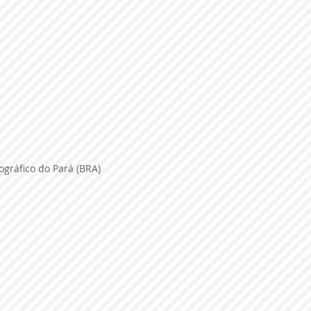
nográfico do Pará
(BRA)