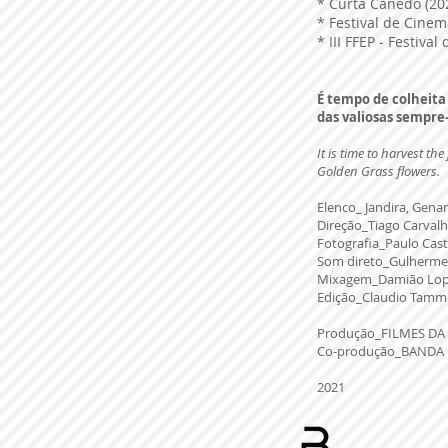
* Curta Canedo (20
* Festival de Cinem
* III FFEP - Festiv
É tempo de colheita
das valiosas sempre
It is time to harvest t
Golden Grass flowers.
Elenco_ Jandira, Genar
Direção_Tiago Carval
Fotografia_Paulo Cast
Som direto_Gulherme
Mixagem_Damião Lo
Edição_Claudio Tamm
Produção_FILMES D
Co-produção_BANDA 
2021